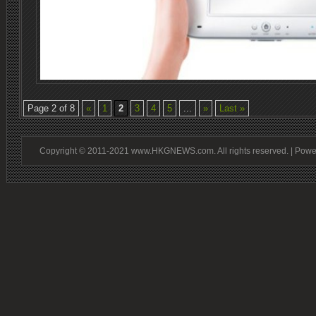
Page 2 of 8
«
1
2
3
4
5
...
»
Last »
Copyright © 2011-2021 www.HKGNEWS.com. All rights reserved. | Pow