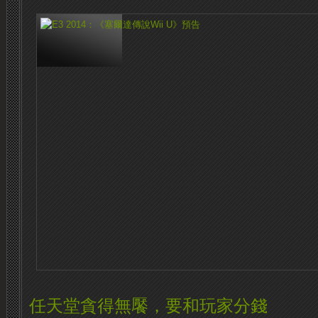
任天堂貪得無饜，要和玩家分錢