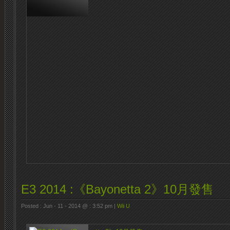
E3 2014 :《Bayonetta 2》10月發售
Posted : Jun - 11 - 2014 @ : 3:52 pm |
Wii U