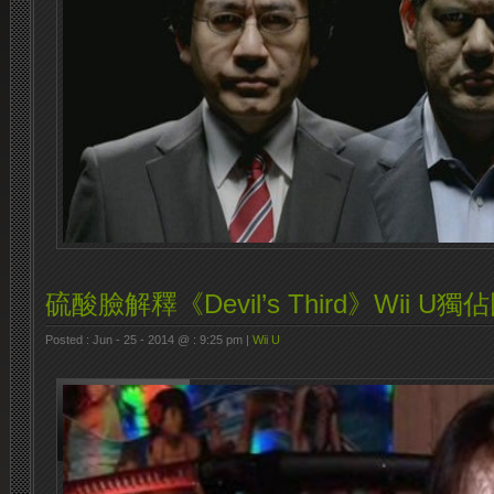
硫酸臉解釋《Devil’s Third》Wii U獨
Posted : Jun - 25 - 2014 @ : 9:25 pm |
Wii U