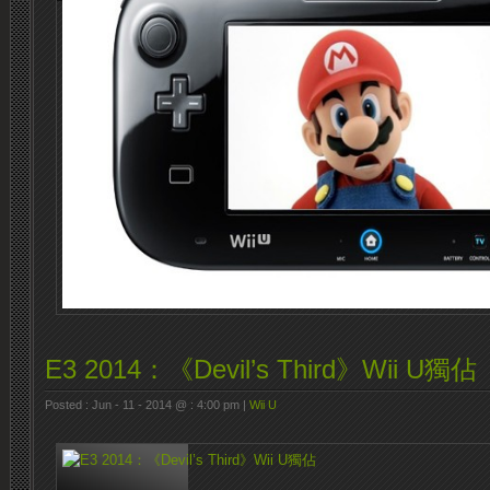
E3 2014：《Devil’s Third》Wii U獨佔
Posted : Jun - 11 - 2014 @ : 4:00 pm |
Wii U