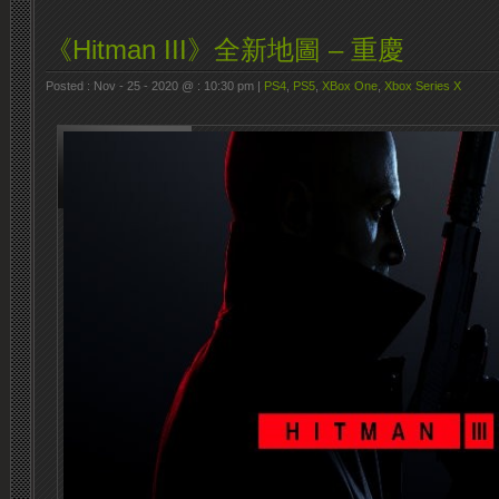
《Hitman III》全新地圖 – 重慶
Posted : Nov - 25 - 2020 @ : 10:30 pm |
PS4
,
PS5
,
XBox One
,
Xbox Series X