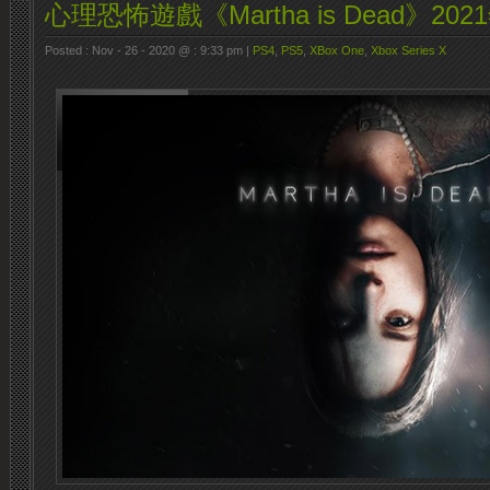
心理恐怖遊戲《Martha is Dead》2
Posted : Nov - 26 - 2020 @ : 9:33 pm |
PS4
,
PS5
,
XBox One
,
Xbox Series X