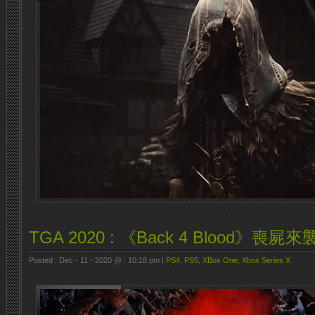
TGA 2020 : 《Back 4 Blood》喪屍來
Posted : Dec - 11 - 2020 @ : 10:18 pm |
PS4
,
PS5
,
XBox One
,
Xbox Series X