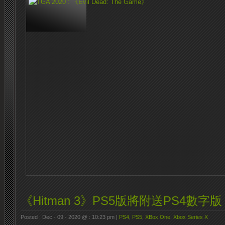
《Hitman 3》PS5版將附送PS4數字版
Posted : Dec - 09 - 2020 @ : 10:23 pm |
PS4
,
PS5
,
XBox One
,
Xbox Series X