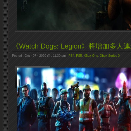
《Watch Dogs: Legion》將增加多
Posted : Oct - 07 - 2020 @ : 11:30 pm |
PS4
,
PS5
,
XBox One
,
Xbox Series X