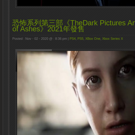
恐怖系列第三部《TheDark Pictures Anth
of Ashes》2021年發售
Posted : Nov - 02 - 2020 @ : 8:36 pm |
PS4
,
PS5
,
XBox One
,
Xbox Series X