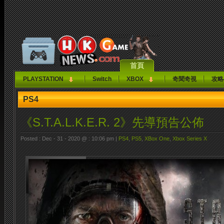
首頁
PLAYSTATION
Switch
XBOX
奇聞奇視
攻略
PS4
《S.T.A.L.K.E.R. 2》先導預告公佈
Posted : Dec - 31 - 2020 @ : 10:06 pm |
PS4
,
PS5
,
XBox One
,
Xbox Series X