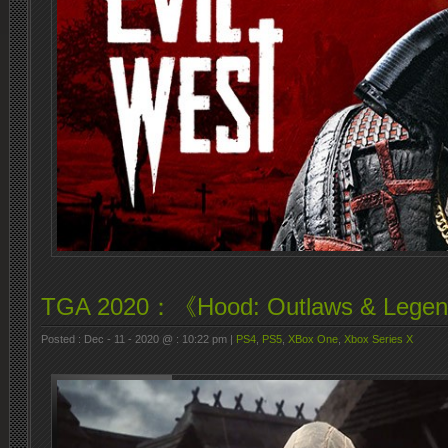
TGA 2020：《Hood: Outlaws & L
Posted : Dec - 11 - 2020 @ : 10:22 pm |
PS4
,
PS5
,
XBox One
,
Xbox Series X