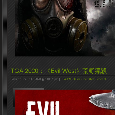
TGA 2020：《Evil West》荒野獵殺
Posted : Dec - 11 - 2020 @ : 10:31 pm |
PS4
,
PS5
,
XBox One
,
Xbox Series X