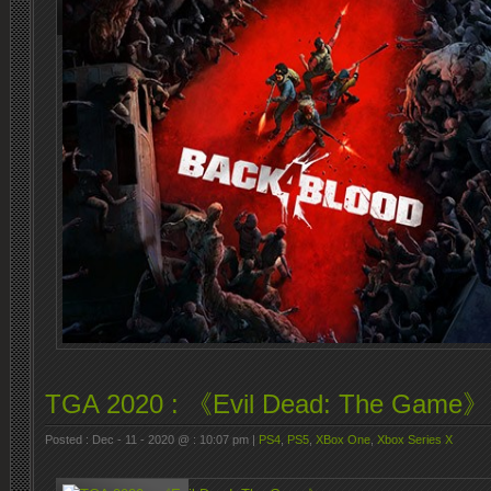
TGA 2020 : 《Evil Dead: The Game》
Posted : Dec - 11 - 2020 @ : 10:07 pm |
PS4
,
PS5
,
XBox One
,
Xbox Series X