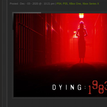
Posted : Dec - 03 - 2020 @ : 10:21 pm |
PS4
,
PS5
,
XBox One
,
Xbox Series X