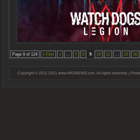
Page 9 of 124
« First
«
...
7
8
9
10
11
...
20
30
Copyright © 2011-2021 www.HKGNEWS.com. All rights reserved. | Pow