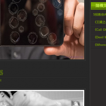
隨機
5招教你A
《王國之
《Call 
《Devi
《Whore
器
技