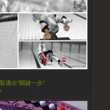
製邁出“關鍵一步”
技