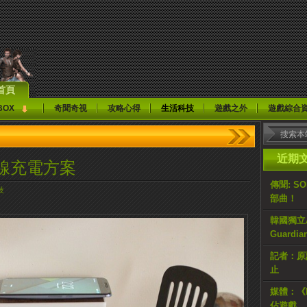
首頁
BOX
奇聞奇視
攻略心得
生活科技
遊戲之外
遊戲綜合
近期
線充電方案
傳聞: S
技
部曲！
韓國獨立AR
Guardi
記者：原計
止
媒體：《H
佔遊戲