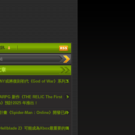
資訊
文章
ONY或將復刻初代《God of War》系列三
PG 新作《THE RELIC The First
an》預計2025 年推出！
畫《Spider-Man：Online》開發已終
ellblade 2》可能成為Xbox最重要的獨