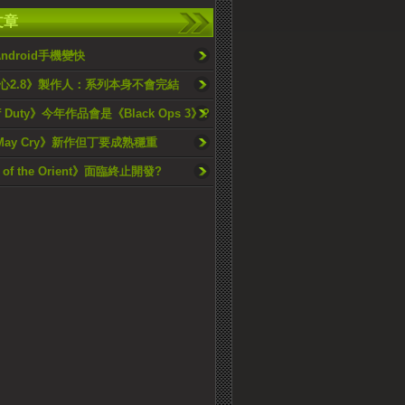
文章
ndroid手機變快
心2.8》製作人：系列本身不會完結
Of Duty》今年作品會是《Black Ops 3》?
l May Cry》新作但丁要成熟穩重
 of the Orient》面臨終止開發?