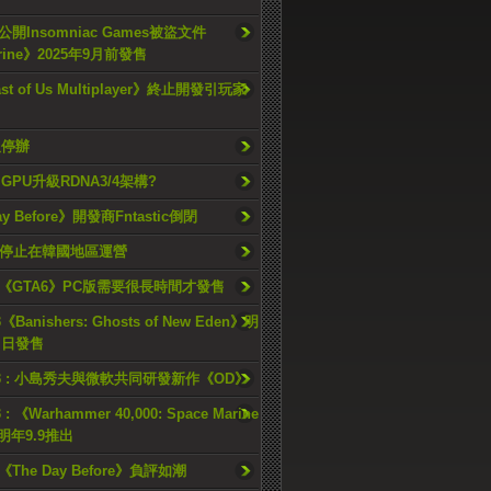
開Insomniac Games被盜文件
rine》2025年9月前發售
ast of Us Multiplayer》終止開發引玩家
久停辦
o GPU升級RDNA3/4架構?
ay Before》開發商Fntastic倒閉
h將停止在韓國地區運營
《GTA6》PC版需要很長時間才發售
《Banishers: Ghosts of New Eden》明
4 日發售
23 : 小島秀夫與微軟共同研發新作《OD》
 : 《Warhammer 40,000: Space Marine
檔明年9.9推出
《The Day Before》負評如潮