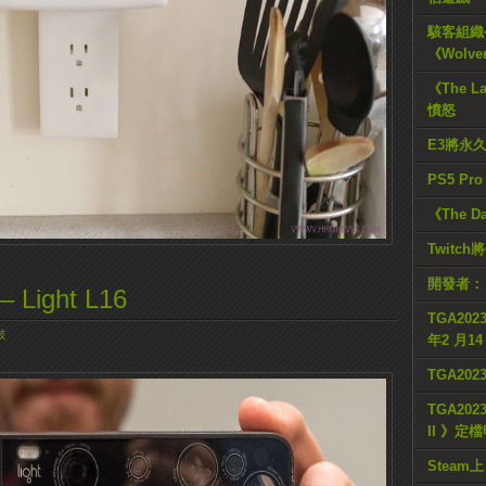
駭客組織公
《Wolve
《The L
憤怒
E3將永
PS5 Pr
《The D
Twitc
開發者：
ight L16
TGA2023
技
年2 月1
TGA20
TGA2023
II 》定
Steam上