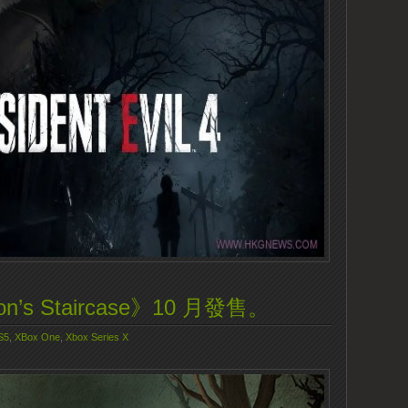
s Staircase》10 月發售。
S5
,
XBox One
,
Xbox Series X