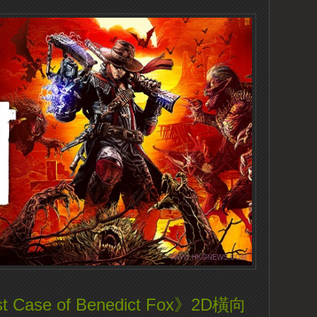
t Case of Benedict Fox》2D橫向