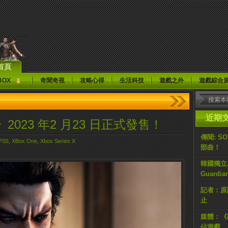
首頁
BOX
奇聞奇視
攻略心得
生活科技
遊戲之外
遊戲綜合
近期
023 年2 月23 日正式發售！
傳聞: S
PS5
,
XBox One
,
Xbox Series X
部曲！
韓國獨立AR
Guardi
記者：原計
止
媒體：《H
佔遊戲