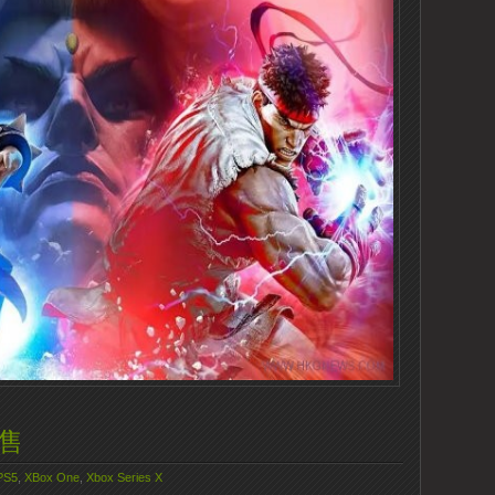
發售
PS5
,
XBox One
,
Xbox Series X