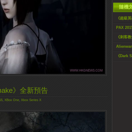
隨機
《超級英
PAX 2
《刺客教
Alienw
《Dark
 remake》全新預告
S5
,
XBox One
,
Xbox Series X