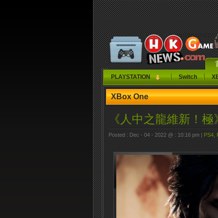
PLAYSTATION
Switch
X
XBox One
《人中之龍維新！極》2
Posted : Dec - 04 - 2022 @ : 10:16 pm |
PS4
,