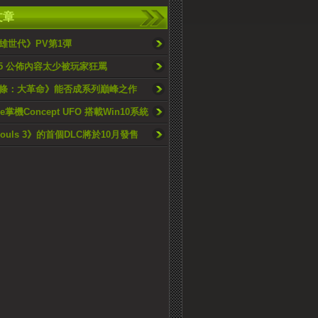
文章
雄世代》PV第1彈
015 公佈內容太少被玩家狂罵
條：大革命》能否成系列巔峰之作
are掌機Concept UFO 搭載Win10系統
 Souls 3》的首個DLC將於10月發售