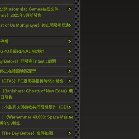
開Insomniac Games被盜文件
rine》2025年9月前發售
ast of Us Multiplayer》終止開發引玩家
久停辦
o GPU升級RDNA3/4架構?
ay Before》開發商Fntastic倒閉
h將停止在韓國地區運營
《GTA6》PC版需要很長時間才發售
《Banishers: Ghosts of New Eden》明
4 日發售
23 : 小島秀夫與微軟共同研發新作《OD》
 : 《Warhammer 40,000: Space Marine
檔明年9.9推出
《The Day Before》負評如潮