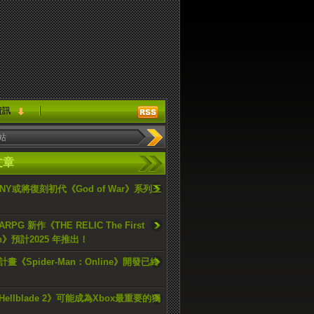
資訊
文章
ONY或將復刻初代《God of War》系列三
PG 新作《THE RELIC The First
an》預計2025 年推出！
畫《Spider-Man：Online》開發已終
ellblade 2》可能成為Xbox最重要的獨