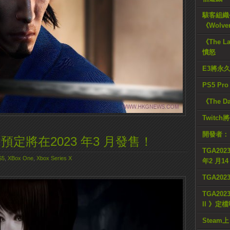
駭客組織公
《Wolve
《The L
憤怒
E3將永
PS5 Pr
《The D
Twitc
開發者：
預定將在2023 年3 月發售！
TGA2023
S5
,
XBox One
,
Xbox Series X
年2 月1
TGA20
TGA2023
II 》定
Steam上