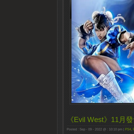
《Evil West》11月
Posted : Sep - 09 - 2022 @ : 10:10 pm |
PS4
,