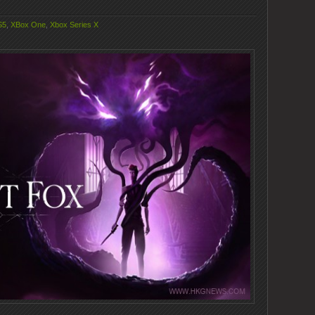
S5
,
XBox One
,
Xbox Series X