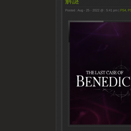
解謎
Posted : Aug - 25 - 2022 @ : 5:41 pm |
PS4
,
P