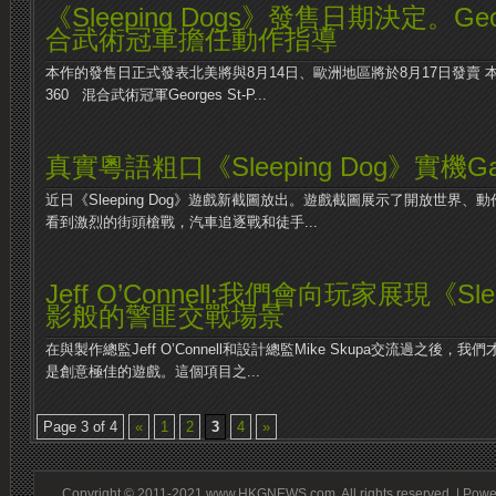
《Sleeping Dogs》發售日期決定。Georg
合武術冠軍擔任動作指導
本作的發售日正式發表北美將與8月14日、歐洲地區將於8月17日發賣 本作將登陸P
360 混合武術冠軍Georges St-P...
真實粵語粗口《Sleeping Dog》實機G
近日《Sleeping Dog》遊戲新截圖放出。遊戲截圖展示了開放世界
看到激烈的街頭槍戰，汽車追逐戰和徒手...
Jeff O’Connell:我們會向玩家展現《Sle
影般的警匪交戰場景
在與製作總監Jeff O’Connell和設計總監Mike Skupa交流過之後，我們才
是創意極佳的遊戲。這個項目之...
Page 3 of 4
«
1
2
3
4
»
Copyright © 2011-2021 www.HKGNEWS.com. All rights reserved. | Pow