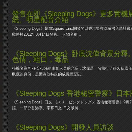
發售在即《Sleeping Dogs》更多
統、明星配音介紹
《Sleeping Dogs》是由Square Enix開發的以香港警察沈威潛入
戲將於2012年8月14日發售。 人物名稱...
《Sleeping Dogs》卧底沈偉背景
色情，粗口，毒品
根據名為Mike Skupa的主創人員的介紹，沈偉是一名執行了很久臥
臥底的身份，是因為他特殊的成長經歷以...
《Sleeping Dogs 香港秘密警察》日
《Sleeping Dogs》日文 《スリーピングドッグス 香港秘密警察》9月
語、一部分香港字、字幕日文 日文版將...
《Sleeping Dogs》開發人員訪談