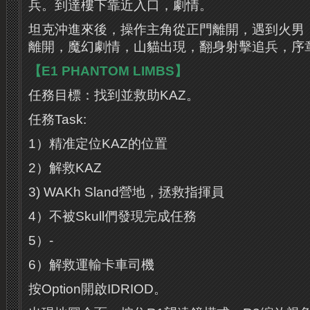
兵。到達樓下靠近入口，劇情。
坦克沖進來後，操作主角從正門離開，遇到火男
離開，魔幻劇情，山貓出現，翻身射擊追兵，序
【E1 PHANTOM LIMBS】
任務目標：找到並救助KAZ。
任務Task:
1）精准定位KAZ的位置
2）解救KAZ
3) WAKh Sland營地，拯救指揮員
4）不被Skull們發現完成任務
5）-
6）解救運輸卡車司機
按Option開啟IDRIOD。