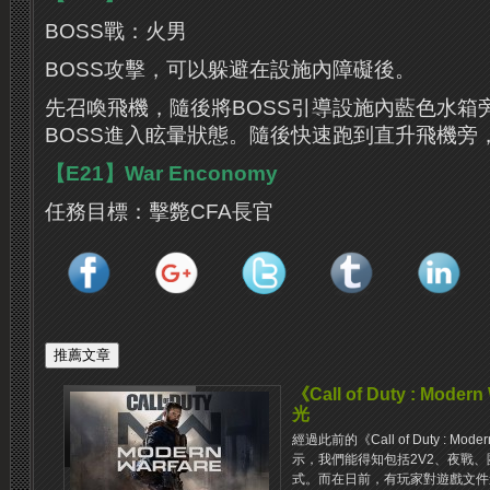
BOSS戰：火男
BOSS攻擊，可以躲避在設施內障礙後。
先召喚飛機，隨後將BOSS引導設施內藍色水箱
BOSS進入眩暈狀態。隨後快速跑到直升飛機旁
【E21】War Enconomy
任務目標：擊斃CFA長官
《Call of Duty : Mod
光
經過此前的《Call of Duty : Mo
示，我們能得知包括2V2、夜戰、
式。而在日前，有玩家對遊戲文件