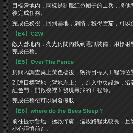
目標營地內，同樣是制服紅色帽子的士兵，將他
後完成任務。
完成任務後，回到基地，劇情，獲得雪茄，可以
【E4】C2W
敵人營地內，亮光房間內找到通訊裝備，用槍射
完成任務。
【E5】Over The Fence
房間內調查桌上黃色檔後，獲得目標人工程師位
到達目標營地（營地左上），進入中央設施，沿
紅色門，開啟後裡面發現尋找的工程師。
完成任務後可以開發假肢。
【E6】where do the Bees Sleep？
前往提示營地，拯救俘虜，這段路程比較長，且
小心謹慎前進。