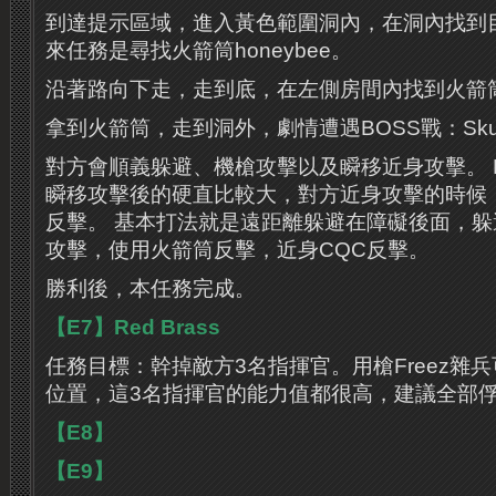
到達提示區域，進入黃色範圍洞內，在洞內找到
來任務是尋找火箭筒honeybee。
沿著路向下走，走到底，在左側房間內找到火箭
拿到火箭筒，走到洞外，劇情遭遇BOSS戰：Sku
對方會順義躲避、機槍攻擊以及瞬移近身攻擊。 
瞬移攻擊後的硬直比較大，對方近身攻擊的時候
反擊。 基本打法就是遠距離躲避在障礙後面，躲
攻擊，使用火箭筒反擊，近身CQC反擊。
勝利後，本任務完成。
【E7】Red Brass
任務目標：幹掉敵方3名指揮官。用槍Freez雜
位置，這3名指揮官的能力值都很高，建議全部
【E8】
【E9】