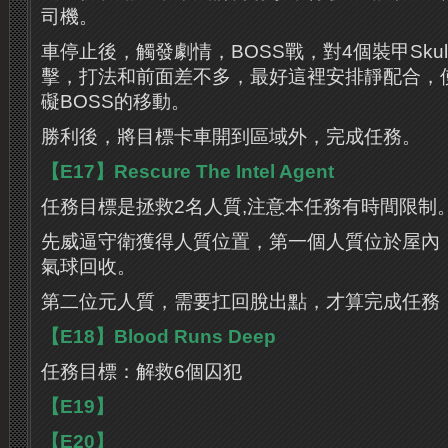
司機。
車停止後，觸發劇情，BOSS戰，對4個裝甲Sku
擊，打法和前面差不多，最好這裡安排靜配合，使用
礙BOSS的移動。
勝利後，將目標卡車開到區域外，完成任務。
【E17】Rescure The Intel Agent
任務目標是拯救2名人質,注意本任務有時間限制
先威逼守衛獲得人質位置，第一個人質位於屋內
氣球回收。
第二位元人質，需要扛回脫出點，才算完成任務
【E18】Blood Runs Deep
任務目標：解救6個囚犯
【E19】
【E20】