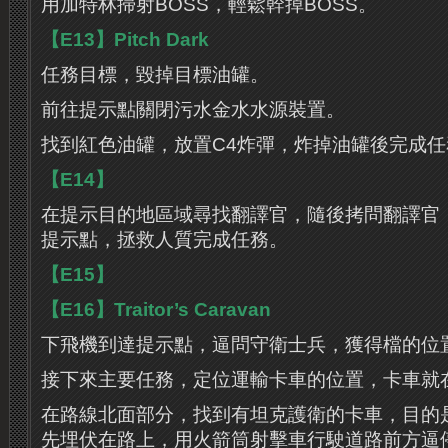
用加特林掃射BOSS，輕鬆幹掉BOSS。
【E13】Pitch Dark
任務目標，毀掉目標油罐。
前往提示點關閉污水金水水源裝置。
找到紅色油罐，放置C4炸彈，炸掉油罐後完成任
【E14】
在提示目的地區域尋找翻譯官，隨後拷問翻譯官
提示點，拯救人質完成任務。
【E15】
【E16】Traitor’s Caravan
下飛機到達提示點，逼問守衛士兵，獲得檔的位
接下來主要任務，定位運輸卡車的位置，卡車就
在路線北面部分，找到有坦克護衛的卡車，目的
先埋伏在路上，用火箭筒射擊車行駛道路前方逼