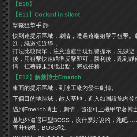
【E10】
【E11】Cocked in silent
擊斃狙擊手 靜
快到達提示區域，劇情，遭遇遠端狙擊手狙擊。
進，繞道接近靜，
打法比較簡單，注意遠處出現預警提示，先躲避
後，用狙擊快速瞄準反擊即可，勝利後，跑到靜
情。扛著靜走到脫出點，完成任務
【E12】解救博士Emerich
東面的提示區域，到達工廠內發生劇情。
下個目的地區域，敵人基地，進入如圖設施內發
遇到Emerich博士，劇情，隨後可上機甲帶著博
基地外遭遇巨型BOSS，沒什麼好說的，跑吧…
直升飛機，BOSS戰。