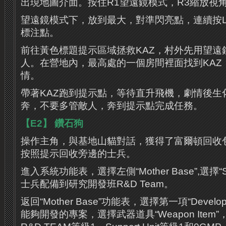
出現地圖介面。按住R1望遠鏡模式，R3縮放視
望遠鏡模式下，放到最大，對準閃亮點，連續按L
標注點。
前往黃色標題提示區域拯救KAZ，村外先用望遠
人。在營地內，最高處的一個房間裡面找到KAZ
情。
帶著KAZ跑到提示點，等待直升飛機，劇情後生
奔，不要多管敵人，奔到提示點完成任務。
【E2】 鑽石狗
操作主角，與基地山貓對話，獲得了富爾頓回收
按照提示回收旁邊的士兵。
進入系統功能表，選擇左側“Mother Base”,選擇“St
士兵配備到研究開發班R&D Team。
返回“Mother Base”功能表，選擇第一項“Develo
能夠開發的專案，選擇武器道具“Weapon Item”，