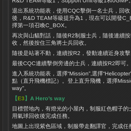
R&D TEAM等級1，Support Unit等級1和0GMP
退出系統功能表，使用CQC擊倒一名士兵，回收
後，R&D TEAM等級提升為1，現在可以開發C
擇第一項召喚C_BOX。
再次與山貓對話，隨後R2制服士兵，隨後連續按
收，然後按住三角將士兵回收。
隨後是站著不動，連續按R2，發動連續近身攻擊
最後CQC連續擊倒旁邊的士兵，連續按R2即可
進入系統功能表，選擇“Mission”,選擇“Helicop
點（直升飛機標記）。登上直升飛機，選擇Missionlis
way”。
【
E3
】A Hero’s way
目標營地內，有燈光的小屋內，制服紅色帽子的
用氣球回收後完成任務。
地圖上出現紫色區域，制服帶走翻譯官，完成任