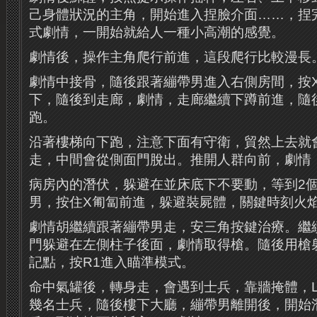
己身體狀況的主角，開始進入捏臉介面……，捏
式劇情，一開始就給人一種小高潮的感覺。
劇情後，操作主角爬行前進，這段爬行比較漫長
劇情中接骨，隨後跟著繃帶男進入右側房間，按
下，隨後到走廊，劇情，走廊繼續下蹲前進，隨後
跑。
沿著樓梯向下跑，注意下面有守衛，貿然上去就
走，中間會從側面門脫出。推開人群向前，劇情
病房內的潛伏，躲避在並床底下不要動，等到2
男，按住X匍匐前進，躲避裝屍體，關鍵時刻火
劇情胡繼續跟著繃帶男走，安三角按鍵治療。繼
門躲避在左側柱子後面，劇情取得槍。隨後用槍
記點，按R1進入瞄準模式。
命中氣罐後，轉身走，會遇到士兵，靠牆掩體，L
幾名士兵，隨後樓下大廳，繃帶男離開後，開始