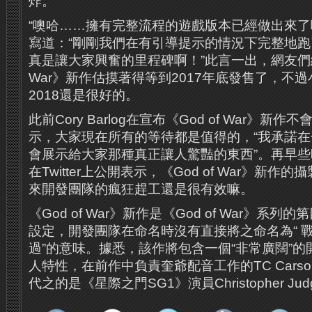
炸。
“噢哈……擁有完整流程的遊戲版本已經做出來了哦，”C
寫道：“剛剛我們在有引導提示的情況下完整地
真是讓大家興奮的里程碑啊！”此言一出，網友們紛紛
War》新作估摸著得等到2017年底發售了，不
2018還是很好的。
此前Cory Barlog在宣布《God of War》新作不
示，大家現在所有的等待都是值得的，“我承諾
會展示給大家那種真正讓人驚豔的東西”。再早些時候，
在Twitter上公開表示，《God of War》新
來開發團隊的瘋狂趕工還是很有效嘛。
《God of War》新作是《God of War》系
設定，開發團隊在命名時沒有直接將之命名為“ 戰神
過”的意味。據悉，該作將包含一個“非常廣闊”
人特性，在前作中負責奎爺配音工作的TC Cars
代之的是《星際之門SG1》演員Christopher Jud