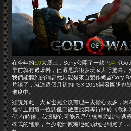
在今年的
E3
大展上，Sony公開了一款
PS4
《Go
早前就有過爆料，但還是讓很多玩家大呼驚喜。
我們能聽到的消息就只能是來自製作總監Cory Ba
片語了，就連這個月初的PSX 2016開發團隊
進度中。
雖說如此，大家也完全沒有理由去擔心太多，因為近日C
推特上回復一位調侃已徹底放棄等待關於《戰神
侃“有時候，我懷疑它可能只是個獵鹿遊戲”時透
碑式的進展，至少能比較糙地從頭玩兒到尾了…