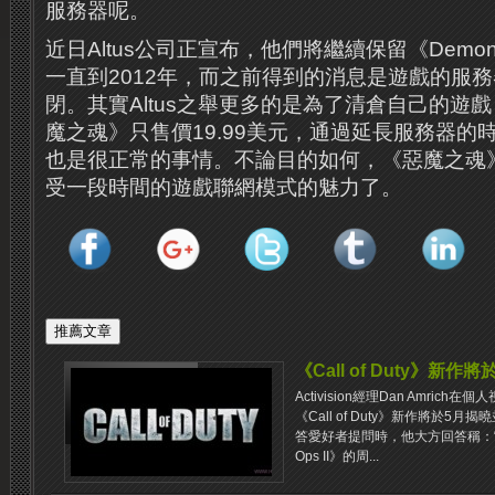
服務器呢。
近日Altus公司正宣布，他們將繼續保留《
Demon
一直到2012年，而之前得到的消息是遊戲的服務
閉。
其實Altus之舉更多的是為了清倉自己的遊戲
魔之魂》只售價
19.99美元
，通過延長服務器的
也是很正常的事情。
不論目的如何，《惡魔之魂
受一段時間的遊戲聯網模式的魅力了。
《Call of Duty》新作
Activision經理Dan Amri
《Call of Duty》新作將於5月
答愛好者提問時，他大方回答稱：“我們仍然
Ops II》的周...