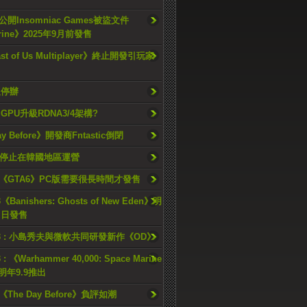
開Insomniac Games被盜文件
rine》2025年9月前發售
ast of Us Multiplayer》終止開發引玩家
久停辦
o GPU升級RDNA3/4架構?
ay Before》開發商Fntastic倒閉
h將停止在韓國地區運營
《GTA6》PC版需要很長時間才發售
《Banishers: Ghosts of New Eden》明
4 日發售
23 : 小島秀夫與微軟共同研發新作《OD》
 : 《Warhammer 40,000: Space Marine
檔明年9.9推出
《The Day Before》負評如潮