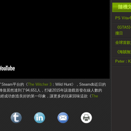
隨機
PS Vi
《GTA5
撞日
全球首款
《海賊無
Peter :
了Steam平台的《
The Witcher 3
：Wild Hunt》，Steamdb近日的
居然達到了94,651人，打破2015年該遊戲首發在線人數的
her 》已經成功創造良好的第一印象，讓更多的玩家回味這款《
The