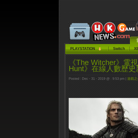
PLAYSTATION
Switch
X
《The Witcher》電視
Hunt》在線人數歷
Posted : Dec - 31 - 2019 @ : 9:53 pm |
遊戲之