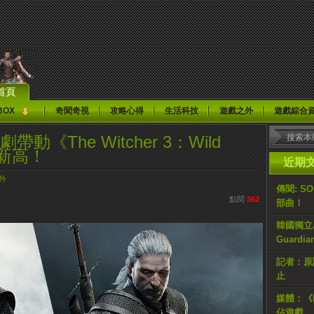
首頁
BOX
奇聞奇視
攻略心得
生活科技
遊戲之外
遊戲綜合
劇帶動《The Witcher 3：Wild
史新高！
近期
外
傳聞: S
點閱
362
部曲！
韓國獨立AR
Guardi
記者：原計
止
媒體：《H
佔遊戲