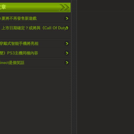
文章
ta今夏將不再發售新遊戲
》上市日期確定？或將與《Call Of Duty》
穿戴式智能手機將亮相
雙》PS3主機同梱內容
 Kinect是個笑話