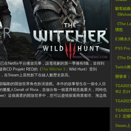
駭客組織公
《Wolve
《The L
憤怒
E3將永
PS5 Pr
《The D
視劇已在Netflix平台播放完畢，該電視劇的第一季擁有8集，並得到
Twitc
 Projekt RED的《
The Witcher 3
：Wild Hunt》受到
第二春，在Steam上居然創下在線人數歷史新高。
開發者：
》是一款情節驅動的開放世界角色扮演遊戲。本作的故事發生在一個令人目
TGA2023
人Geralt of Rivia，並做出每一個選擇都意義重大，同時也
年2 月1
tcher》這個廣袤的開放世界中，您可以盡情探索商業都市、海盜島
TGA20
TGA2023
II 》定
Steam上