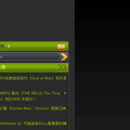
資訊
文章
ONY或將復刻初代《God of War》系列三
PG 新作《THE RELIC The First
an》預計2025 年推出！
畫《Spider-Man：Online》開發已終
ellblade 2》可能成為Xbox最重要的獨