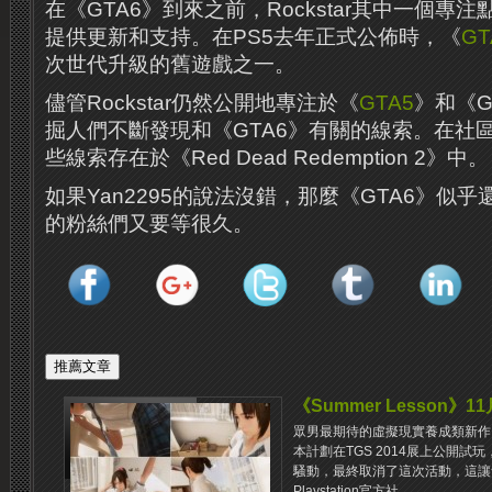
在《GTA6》到來之前，Rockstar其中一個專
提供更新和支持。在PS5去年正式公佈時，《
GT
次世代升級的舊遊戲之一。
儘管Rockstar仍然公開地專注於《
GTA5
》和《G
掘人們不斷發現和《GTA6》有關的線索。在社
些線索存在於《Red Dead Redemption 2》中。
如果Yan2295的說法沒錯，那麼《GTA6》似乎還相
的粉絲們又要等很久。
《Summer Lesson》
眾男最期待的虛擬現實養成類新作《夏
本計劃在TGS 2014展上公開
騷動，最終取消了這次活動，這讓
Playstation官方社...