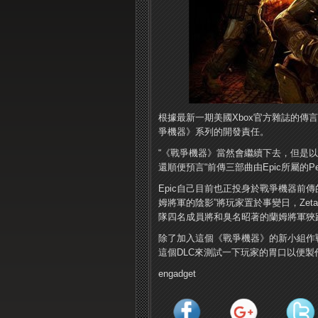
根據最新一期美國Xbox官方雜誌的傳言篇，P
爭機器》系列的開發責任。
“《戰爭機器》當然會繼續下去，但是以
還順便預言“前傳三部曲由Epic所屬的Peo
Epic自己目前也正投身於戰爭機器前傳
姆將軍的陰影”將玩家置於事變日，Zeta小
隊四名成員將和臭名昭著的蘭姆將軍狹
除了加入這個《戰爭機器》的新小組作戰
這個DLC來測試一下玩家的胃口以便
engadget