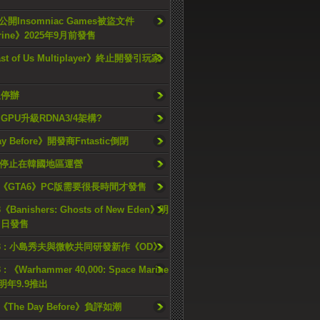
開Insomniac Games被盜文件
rine》2025年9月前發售
ast of Us Multiplayer》終止開發引玩家
久停辦
o GPU升級RDNA3/4架構?
ay Before》開發商Fntastic倒閉
h將停止在韓國地區運營
《GTA6》PC版需要很長時間才發售
《Banishers: Ghosts of New Eden》明
4 日發售
23 : 小島秀夫與微軟共同研發新作《OD》
 : 《Warhammer 40,000: Space Marine
檔明年9.9推出
《The Day Before》負評如潮