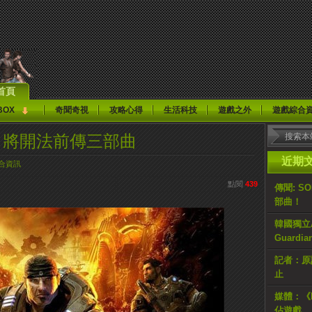
首頁
BOX
奇聞奇視
攻略心得
生活科技
遊戲之外
遊戲綜合
》將開法前傳三部曲
近期
合資訊
點閱
439
傳聞: S
部曲！
韓國獨立AR
Guardi
記者：原計
止
媒體：《H
佔遊戲