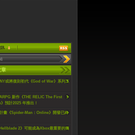
資訊
文章
ONY或將復刻初代《God of War》系列三
PG 新作《THE RELIC The First
an》預計2025 年推出！
畫《Spider-Man：Online》開發已終
ellblade 2》可能成為Xbox最重要的獨