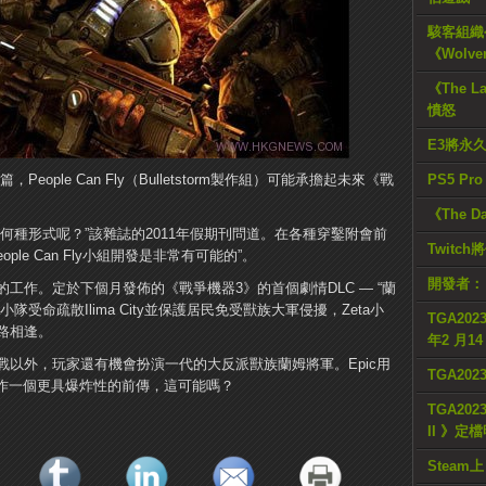
駭客組織公
《Wolve
《The L
憤怒
E3將永
eople Can Fly（Bulletstorm製作組）可能承擔起未來《戰
PS5 Pr
《The D
何種形式呢？”該雜誌的2011年假期刊問道。在各種穿鑿附會前
Twitc
ple Can Fly小組開發是非常有可能的”。
開發者：
的工作。定於下個月發佈的《戰爭機器3》的首個劇情DLC — “蘭
隊受命疏散Ilima City並保護居民免受獸族大軍侵擾，Zeta小
TGA2023
路相逢。
年2 月1
以外，玩家還有機會扮演一代的大反派獸族蘭姆將軍。Epic用
TGA20
製作一個更具爆炸性的前傳，這可能嗎？
TGA2023
II 》定
Steam上