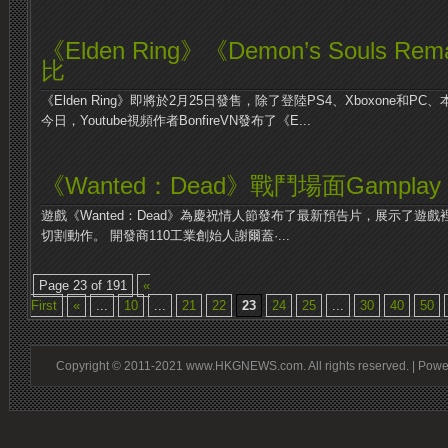
《Elden Ring》《Demon’s Souls 
比
《Elden Ring》即將於2月25日發售，除了登陸PS4、Xboxone和
今日，Youtube視頻作者BonfireVN發布了《E...
《Wanted：Dead》戰鬥場面Gamplay
遊戲《Wanted：Dead》為慶祝情人節發布了最新預告片，展示了遊
切割動作。 開發商110工業創始人謝爾蓋·...
Page 23 of 191
«
First
«
...
10
...
21
22
23
24
25
...
30
40
50
Copyright © 2011-2021 www.HKGNEWS.com. All rights reserved. | Pow