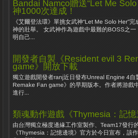
Bandai Namco贈送“Let Me So
神1000次達成！
《艾爾登法環》單挑女武神“Let Me Solo Her”
神的壯舉。 女武神作為遊戲中最難的BOSS之
明自己...
開發者自製《Resident evil 3 Re
game》開放下載
獨立遊戲開發者ranj近日發布Unreal Engine 4自製《R
Remake Fan game》的早期版本。作者將游
進行...
類魂動作遊戲《Thymesia：記
由台灣獨立極度邊緣工作室製作、Team17發行
《Thymesia：記憶邊境》官方於今日宣布，該