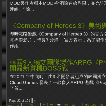
MOD製作者稱本MOD將“消除連線界限，並允
連線。” 除...
《Company of Heroes 3
即時戰略遊戲《Company of Heroes 3》
實專題影片，時長3 分鐘。 官方表示，為了製
作組...
韓國9人獨立團隊製作ARPG《Proje
開最新實機BOSS戰
在2021 年中旬時，由9 名開發者組成的韓國獨立遊
Cloud Games 發表了一款多人ARPG 遊戲《Proj
了首...
Page 22 of 191
«
First
«
...
10
...
20
21
22
23
24
...
30
40
50