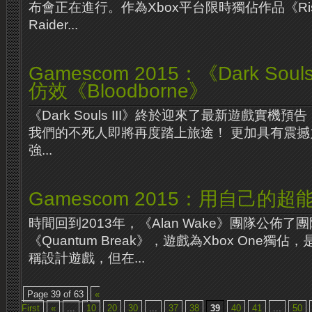
布會正在進行。作為Xbox平台限時獨佔作品《Rise of
Raider...
Gamescom 2015：《Dark Sou
仿效《Bloodborne》
《Dark Souls III》終於迎來了最新遊戲實
我們的不死人即將再度踏上旅途！ 更加具有震撼
強...
Gamescom 2015：用自己的
時間回到2013年，《Alan Wake》團隊公佈了
《Quantum Break》，遊戲為Xbox One
稱設計遊戲，但在...
Page 39 of 63
«
First
«
...
10
20
30
...
37
38
39
40
41
...
50