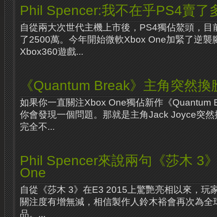
Phil Spencer:我不在乎PS4賣
自從兩大次世代主機上市後，PS4獨佔鰲頭，目
了2500萬。今年開始微軟Xbox One加緊了逆
Xbox360遊戲...
《Quantum Break》主角突然換
如果你一直關注Xbox One獨佔新作《Quantum
你會發現一個問題。那就是主角Jack Joyce
完全不...
Phil Spencer來說兩句《莎木 
One
自從《莎木 3》在E3 2015上驚艷亮相以來，
關注度有增無減，相信製作人鈴木裕會再次為全
品。...