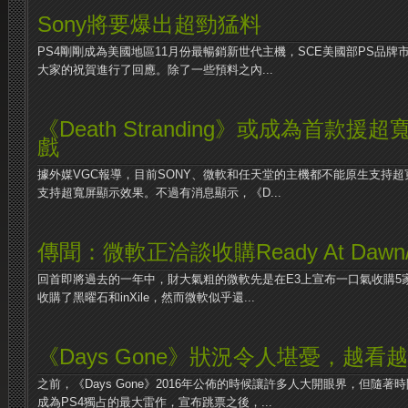
Sony將要爆出超勁猛料
PS4剛剛成為美國地區11月份最暢銷新世代主機，SCE美國部PS品牌市場高級
大家的祝賀進行了回應。除了一些預料之內...
《Death Stranding》或成為首款援
戲
據外媒VGC報導，目前SONY、微軟和任天堂的主機都不能原生支持
支持超寬屏顯示效果。不過有消息顯示，《D...
傳聞：微軟正洽談收購Ready At Dawn/Qu
回首即將過去的一年中，財大氣粗的微軟先是在E3上宣布一口氣收購5
收購了黑曜石和inXile，然而微軟似乎還...
《Days Gone》狀況令人堪憂，越看
之前，《Days Gone》2016年公佈的時候讓許多人大開眼界，但隨
成為PS4獨占的最大雷作，宣布跳票之後，...