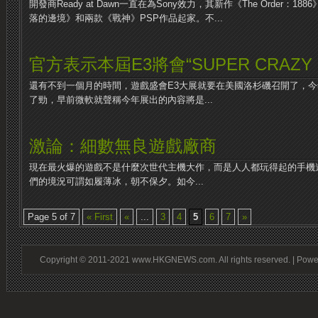
開發商Ready at Dawn一直在為Sony效力，其新作《The Order：1
落的邊境》和兩款《戰神》PSP作品起家。不...
官方表示本屆E3將會“SUPER CRAZY 
還有不到一個月的時間，遊戲盛會E3大展就要在美國洛杉磯召開了，今
了勁，早前微軟就聲稱今年展出的內容將是...
激論：細數無良遊戲廠商
現在最火爆的遊戲不是什麼次世代主機大作，而是人人都玩得起的手機
們的境況可謂如履薄冰，朝不保夕。如今...
Page 5 of 7
« First
«
...
3
4
5
6
7
»
Copyright © 2011-2021 www.HKGNEWS.com. All rights reserved. | Pow