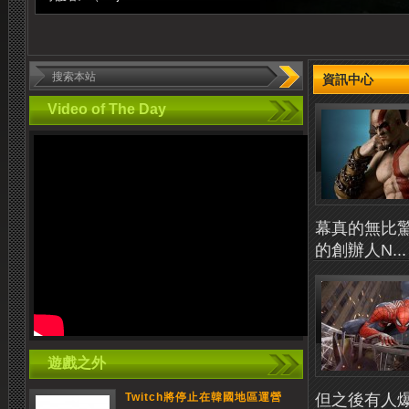
資訊中心
Video of The Day
幕真的無比驚
的創辦人N...
遊戲之外
但之後有人爆料
Twitch將停止在韓國地區運營