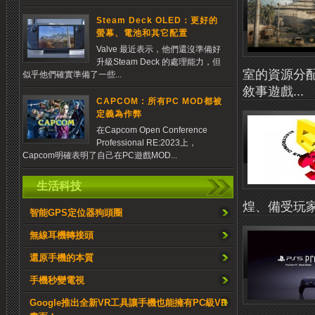
Steam Deck OLED：更好的
螢幕、電池和其它配置
Valve 最近表示，他們還沒準備好
升級Steam Deck 的處理能力，但
室的資源分
似乎他們確實準備了一些...
敘事遊戲...
CAPCOM : 所有PC MOD都被
定義為作弊
在Capcom Open Conference
Professional RE:2023上，
Capcom明確表明了自己在PC遊戲MOD...
生活科技
煌、備受玩家
智能GPS定位器狗頭圈
無線耳機轉接頭
還原手機的本質
手機秒變電視
Google推出全新VR工具讓手機也能擁有PC級VR