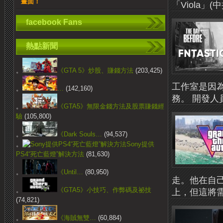
畫面！
「Viola」(
facebook Fans
熱點新聞
。
《GTA 5》炒股、賺錢方法
(203,425)
工作室是因
。
…
(142,160)
務。 開發人員Fn
。
《GTA5》無限金錢方法及股票賺錢經
驗
(105,800)
。
《Dark Souls…
(94,537)
。
Sony提供
PS4“死亡藍燈”解決方法
(81,630)
。
《Until…
(80,950)
走。他在自己
。
《GTA5》小技巧、作弊碼及祕技
上，但這將需
(74,821)
。
《海賊無雙…
(60,884)