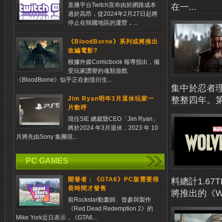
直播平台Twitch宣布由於網路成本
在一...
過於高昂，從2024年2月27日起將
停止在韓國地區的運營，...
《BloodBorne》系列或將推出
改編電影?
根據外媒Comicbook 報導指出，備
受玩家讚譽的魂類遊戲
《BloodBorne》似乎正在創造衍生...
集中於忍者理
整整四年。第一
Jim Ryan明年3月退休玩家一
片歡呼
現任SIE 總裁暨CEO「Jim Ryan」
將於2024 年3月退休，2023 年 10
月將先由Sony 集團現...
PC GAMES
開發者：《GTA6》PC版需要很
料總計1.6
長時間才發售
將推出的《Wol
前Rockstar動畫師、曾參與製作
《Red Dead Redemption 2》的
Mike York近日表示，《GTA6...