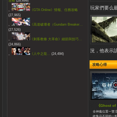
攻略
(28,699)
玩家們要么最
。
《GTA Online》情報、任務攻略
(27,965)
。
《高達破壞者（Gundam Breaker…
(27,526)
。
《刺客教條 大革命》細節與技巧…
(24,866)
況，他表示該
。
《人中之龍…
(24,494)
攻略心得
《Ghost of
全神龕位置一覽 
收集品不同的一