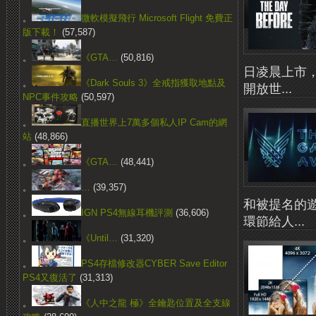
。
微軟模擬飛行 Microsoft Flight 免費正
版下載！
(57,587)
。
《GTA…
(50,816)
日凌晨上市，
。
《Dark Souls 3》全戒指獲取地點及
開放世...
NPC事件攻略
(50,597)
。
直播世界上7萬多個私人IP Cam的網
站
(48,866)
。
《GTA…
(48,441)
。
…
(39,357)
和被提名的遊
。
IGN PS4無線耳機評測
(36,606)
環節給人...
。
《Until…
(31,320)
。
PS4存檔修改器CYBER Save Editor
PS4又復活了
(31,313)
。
《人中之龍 極》全鑰匙位置及全支線