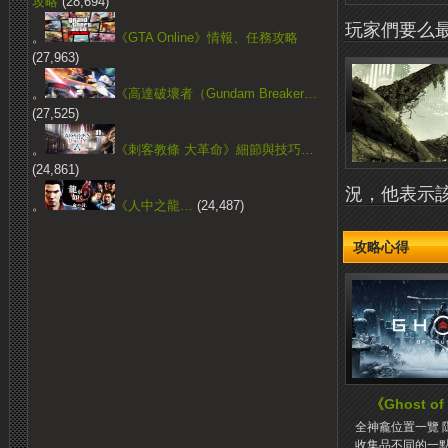
攻略
(28,694)
玩家們要么最
。
《GTA Online》情報、任務攻略
(27,963)
。
《高達破壞者（Gundam Breaker…
(27,525)
。
《刺客教條 大革命》細節與技巧…
(24,861)
況，他表示該
。
《人中之龍…
(24,487)
攻略心得
《Ghost of
全神龕位置一覽 
收集品不同的一