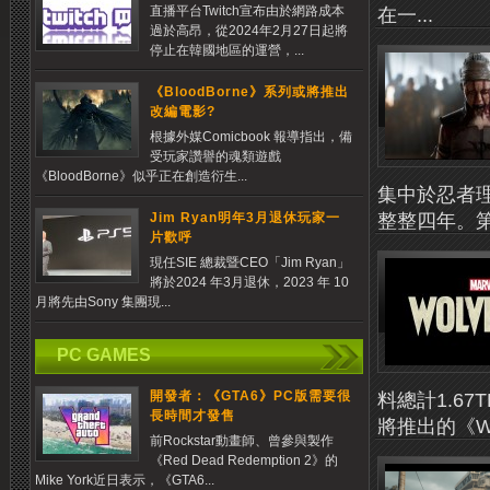
直播平台Twitch宣布由於網路成本
在一...
過於高昂，從2024年2月27日起將
停止在韓國地區的運營，...
《BloodBorne》系列或將推出
改編電影?
根據外媒Comicbook 報導指出，備
受玩家讚譽的魂類遊戲
《BloodBorne》似乎正在創造衍生...
集中於忍者理
整整四年。第一
Jim Ryan明年3月退休玩家一
片歡呼
現任SIE 總裁暨CEO「Jim Ryan」
將於2024 年3月退休，2023 年 10
月將先由Sony 集團現...
PC GAMES
開發者：《GTA6》PC版需要很
料總計1.6
長時間才發售
將推出的《Wol
前Rockstar動畫師、曾參與製作
《Red Dead Redemption 2》的
Mike York近日表示，《GTA6...