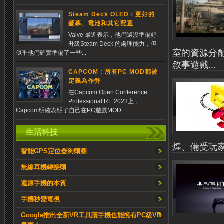
Steam Deck OLED：更好的
螢幕、電池和其它配置
Valve 最近表示，他們還沒準備好
升級Steam Deck 的處理能力，但
室的資源分
似乎他們確實準備了一些...
敘事遊戲...
CAPCOM : 所有PC MOD都被
定義為作弊
在Capcom Open Conference
Professional RE:2023上，
Capcom明確表明了自己在PC遊戲MOD...
生活科技
煌、備受玩家
智能GPS定位器狗頭圈
無線耳機轉接頭
還原手機的本質
手機秒變電視
Google推出全新VR工具讓手機也能擁有PC級VR