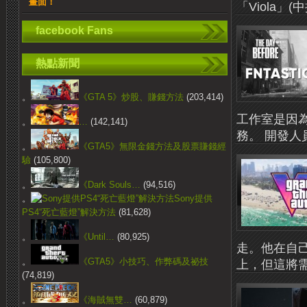
畫面！
「Viola」(
facebook Fans
熱點新聞
。
《GTA 5》炒股、賺錢方法
(203,414)
工作室是因
。
…
(142,141)
務。 開發人員Fn
。
《GTA5》無限金錢方法及股票賺錢經
驗
(105,800)
。
《Dark Souls…
(94,516)
。
Sony提供
PS4“死亡藍燈”解決方法
(81,628)
。
《Until…
(80,925)
走。他在自己
。
《GTA5》小技巧、作弊碼及祕技
上，但這將需
(74,819)
。
《海賊無雙…
(60,879)