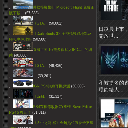
。
微軟模擬飛行 Microsoft Flight 免費正
版下載！
(57,583)
。
《GTA…
(50,802)
日凌晨上市，
。
《Dark Souls 3》全戒指獲取地點及
開放世...
NPC事件攻略
(50,580)
。
直播世界上7萬多個私人IP Cam的網
站
(48,866)
。
《GTA…
(48,436)
。
…
(39,261)
和被提名的遊
。
IGN PS4無線耳機評測
(36,605)
環節給人...
。
《Until…
(31,317)
。
PS4存檔修改器CYBER Save Editor
PS4又復活了
(31,311)
。
《人中之龍 極》全鑰匙位置及全支線