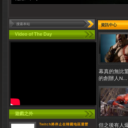
資訊中心
Video of The Day
幕真的無比驚
的創辦人N...
遊戲之外
但之後有人爆料
Twitch將停止在韓國地區運營