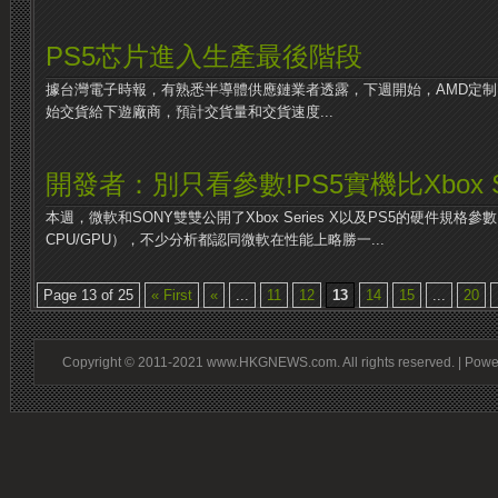
PS5芯片進入生產最後階段
據台灣電子時報，有熟悉半導體供應鏈業者透露，下週開始，AMD定制P
始交貨給下遊廠商，預計交貨量和交貨速度...
開發者：別只看參數!PS5實機比Xbox Se
本週，微軟和SONY雙雙公開了Xbox Series X以及PS5的硬件規
CPU/GPU），不少分析都認同微軟在性能上略勝一...
Page 13 of 25
« First
«
...
11
12
13
14
15
...
20
Copyright © 2011-2021 www.HKGNEWS.com. All rights reserved. | Pow