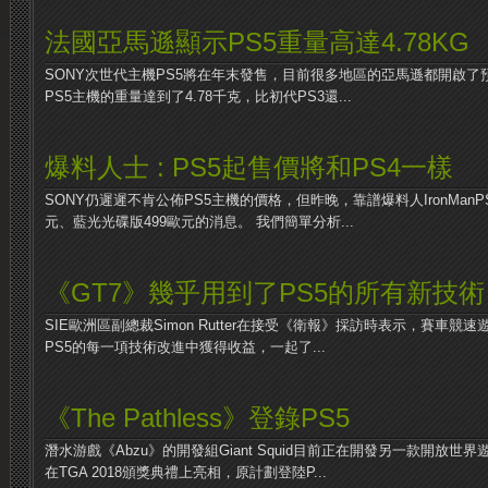
法國亞馬遜顯示PS5重量高達4.78KG
SONY次世代主機PS5將在年末發售，目前很多地區的亞馬遜都開啟
PS5主機的重量達到了4.78千克，比初代PS3還...
爆料人士 : PS5起售價將和PS4一樣
SONY仍遲遲不肯公佈PS5主機的價格，但昨晚，靠譜爆料人IronManP
元、藍光光碟版499歐元的消息。 我們簡單分析...
《GT7》幾乎用到了PS5的所有新技術
SIE歐洲區副總裁Simon Rutter在接受《衛報》採訪時表示，賽車競速遊戲《
PS5的每一項技術改進中獲得收益，一起了...
《The Pathless》登錄PS5
潛水游戲《Abzu》的開發組Giant Squid目前正在開發另一款開放世界遊戲
在TGA 2018頒獎典禮上亮相，原計劃登陸P...